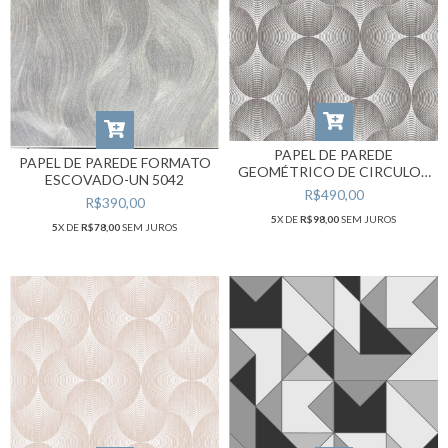
PAPEL DE PAREDE
PAPEL DE PAREDE FORMATO
GEOMÉTRICO DE CIRCULOS
ESCOVADO-UN 5042
RLVO-3444
R$490,00
R$390,00
5
X DE
R$98,00
SEM JUROS
5
X DE
R$78,00
SEM JUROS