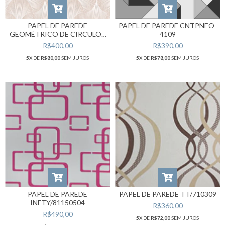
PAPEL DE PAREDE
PAPEL DE PAREDE CNTPNEO-
GEOMÉTRICO DE CIRCULOS
4109
RLVO-3424
R$400,00
R$390,00
5
X DE
R$80,00
SEM JUROS
5
X DE
R$78,00
SEM JUROS
PAPEL DE PAREDE
PAPEL DE PAREDE TT/710309
INFTY/81150504
R$360,00
R$490,00
5
X DE
R$72,00
SEM JUROS