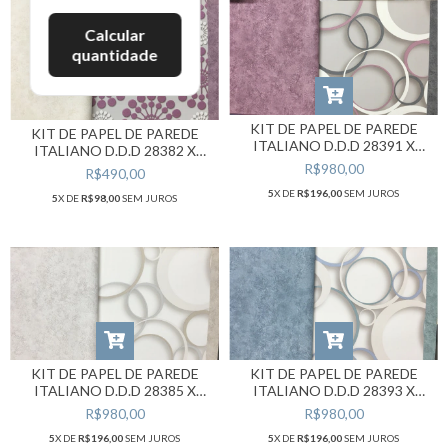
Calcular
quantidade
KIT DE PAPEL DE PAREDE
KIT DE PAPEL DE PAREDE
ITALIANO D.D.D 28391 X
ITALIANO D.D.D 28382 X
28304 X 28389
28323
R$980,00
R$490,00
5
X DE
R$196,00
SEM JUROS
5
X DE
R$98,00
SEM JUROS
KIT DE PAPEL DE PAREDE
KIT DE PAPEL DE PAREDE
ITALIANO D.D.D 28393 X
ITALIANO D.D.D 28385 X
28303 X 28392
28301 X 28384
R$980,00
R$980,00
5
X DE
R$196,00
SEM JUROS
5
X DE
R$196,00
SEM JUROS