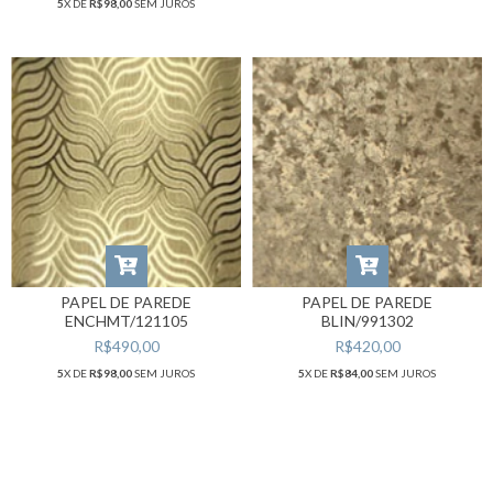
5
X DE
R$98,00
SEM JUROS
PAPEL DE PAREDE
PAPEL DE PAREDE
ENCHMT/121105
BLIN/991302
R$490,00
R$420,00
5
X DE
R$98,00
SEM JUROS
5
X DE
R$84,00
SEM JUROS