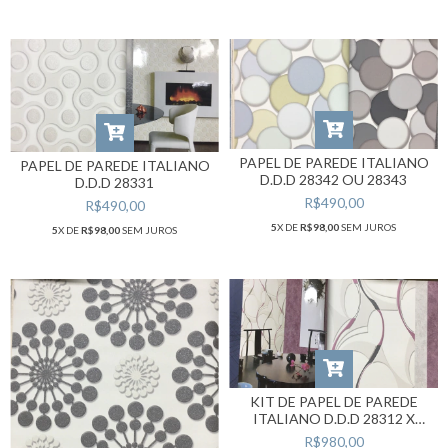
PAPEL DE PAREDE ITALIANO
PAPEL DE PAREDE ITALIANO
D.D.D 28342 OU 28343
D.D.D 28331
R$490,00
R$490,00
5
X DE
R$98,00
SEM JUROS
5
X DE
R$98,00
SEM JUROS
KIT DE PAPEL DE PAREDE
ITALIANO D.D.D 28312 X
28385 X 28391
R$980,00