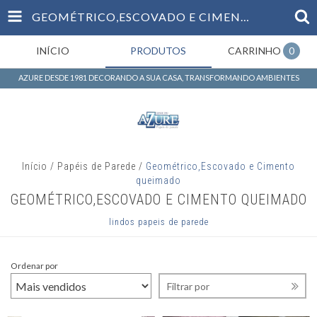
LARGURA DO
GEOMÉTRICO,ESCOVADO E CIMENTO QUEIMADO
ROLO
INÍCIO
PRODUTOS
CARRINHO
0
METROS
AZURE DESDE 1981 DECORANDO A SUA CASA, TRANSFORMANDO AMBIENTES
COMPRIMENTO
DO ROLO
METROS
Início
/
Papéis de Parede
/
Geométrico,Escovado e Cimento
queimado
REPETIÇÃO DO
GEOMÉTRICO,ESCOVADO E CIMENTO QUEIMADO
DESENHO —
OPCIONAL
lindos papeis de parede
CENTÍMETROS
Ordenar por
DEIXE ZERO QUANDO
Filtrar por
O PRODUTO NÃO TIVER
ENCAIXE DE ESTAMPA.