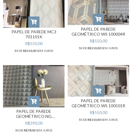
PAPEL DE PAREDE
PAPEL DE PAREDE MC3
GEOMÉTRICO WS 100004R
701101K
R$550,00
R$550,00
5
X DE
R$110,00
SEM JUROS
5
X DE
R$110,00
SEM JUROS
PAPEL DE PAREDE
GEOMÉTRICO WS 100501R
PAPEL DE PAREDE
R$550,00
GEOMÉTRICO NG
5
X DE
R$110,00
SEM JUROS
TRIANGULAR 1941
R$390,00
5
X DE
R$78,00
SEM JUROS