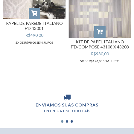
PAPEL DE PAREDE ITALIANO
F’D 43001
R$490,00
KIT DE PAPEL ITALIANO
5
X DE
R$98,00
SEM JUROS
F’D/COMPOSÊ 43108 X 43208
R$980,00
5
X DE
R$196,00
SEM JUROS
ENVIAMOS SUAS COMPRAS
ENTREGA EM TODO PAÍS