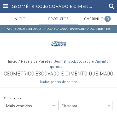
GEOMÉTRICO,ESCOVADO E CIMENTO QUEIMADO
ALTURA DA
PAREDE
INÍCIO
PRODUTOS
CARRINHO
0
METROS
AZURE DESDE 1981 DECORANDO A SUA CASA, TRANSFORMANDO AMBIENTES
LARGURA DO
ROLO
METROS
Início
/
Papéis de Parede
/
Geométrico,Escovado e Cimento
queimado
COMPRIMENTO
GEOMÉTRICO,ESCOVADO E CIMENTO QUEIMADO
DO ROLO
lindos papeis de parede
METROS
Ordenar por
REPETIÇÃO DO
Filtrar por
DESENHO —
OPCIONAL