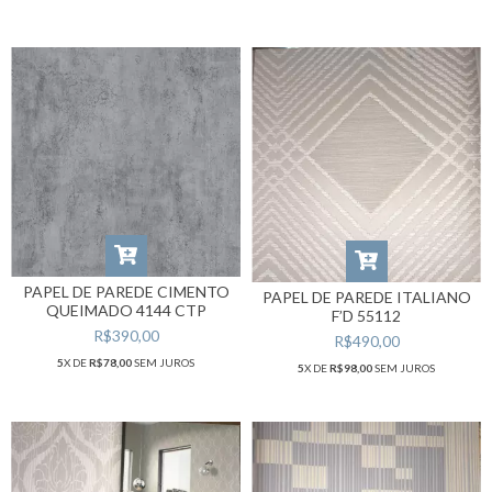
PAPEL DE PAREDE CIMENTO
PAPEL DE PAREDE ITALIANO
QUEIMADO 4144 CTP
F’D 55112
R$390,00
R$490,00
5
X DE
R$78,00
SEM JUROS
5
X DE
R$98,00
SEM JUROS